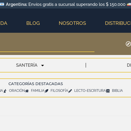
Argentina:
Envíos gratis a sucursal superando los $ 150.000
NDA
BLOG
NOSOTROS
DISTRIBUC
SANTERÍA
D
CATEGORÍAS DESTACADAS
NA
ORACIÓN
FAMILIA
FILOSOFÍA
LECTO-ESCRITURA
BIBLIA