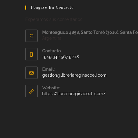
Pongase En Contacto
Esperamos sus comentarios
Monteagudo 4858, Santo Tomé (3016). Santa Fe
Argentina
Contacto
+549 342 567 5208
Email:
gestion@libreriareginacoeli.com
Website:
https://libreriareginacoeli.com/