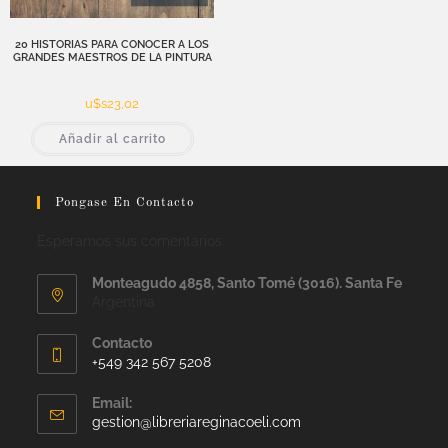
20 HISTORIAS PARA CONOCER A LOS
GRANDES MAESTROS DE LA PINTURA
u$s
23,02
Añadir al carrito
Pongase En Contacto
Esperamos sus comentarios
Monteagudo 4858, Santo Tomé (3016). Santa Fe
Argentina
Contacto
+549 342 567 5208
Email:
gestion@libreriareginacoeli.com