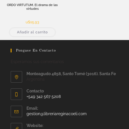
ORDO VIRTUTUM. El drama de las
virtudes
u$s
5,93
Añadir al carrito
Pongase En Contacto
Esperamos sus comentarios
Monteagudo 4858, Santo Tomé (3016). Santa Fe
Argentina
Contacto
+549 342 567 5208
Email:
gestion@libreriareginacoeli.com
Website: