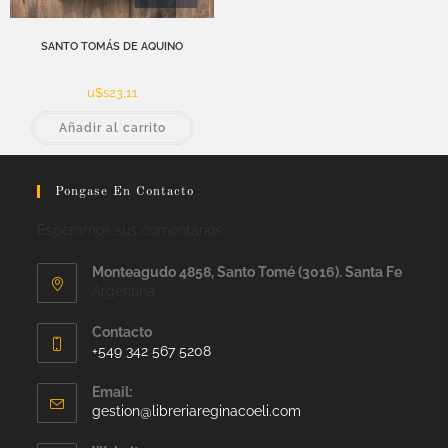
SANTO TOMÁS DE AQUINO
u$s
23,11
Añadir al carrito
Pongase En Contacto
Esperamos sus comentarios
Monteagudo 4858, Santo Tomé (3016). Santa Fe
Argentina
Contacto
+549 342 567 5208
Email:
gestion@libreriareginacoeli.com