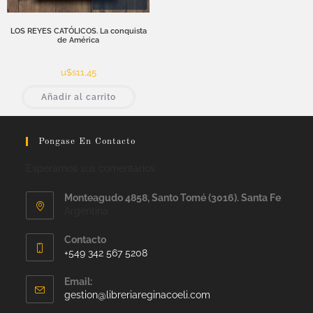
LOS REYES CATÓLICOS. La conquista
de América
u$s
11,45
Añadir al carrito
Pongase En Contacto
Esperamos sus comentarios
Monteagudo 4858, Santo Tomé (3016). Santa Fe
Argentina
Contacto
+549 342 567 5208
Email:
gestion@libreriareginacoeli.com