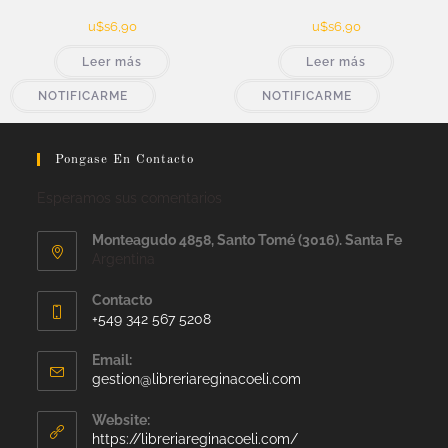
u$s
6,90
u$s
6,90
Leer más
Leer más
NOTIFICARME
NOTIFICARME
Pongase En Contacto
Esperamos sus comentarios
Monteagudo 4858, Santo Tomé (3016). Santa Fe
Argentina
Contacto
+549 342 567 5208
Email:
gestion@libreriareginacoeli.com
Website:
https://libreriareginacoeli.com/