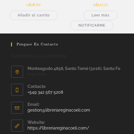
u$s
8,62
u$s
17,17
Añadir al carrito
Leer más
NOTIFICARME
Pongase En Contacto
Esperamos sus comentarios
Monteagudo 4858, Santo Tomé (3016). Santa Fe
Argentina
Contacto
+549 342 567 5208
Email:
gestion@libreriareginacoeli.com
Website:
https://libreriareginacoeli.com/