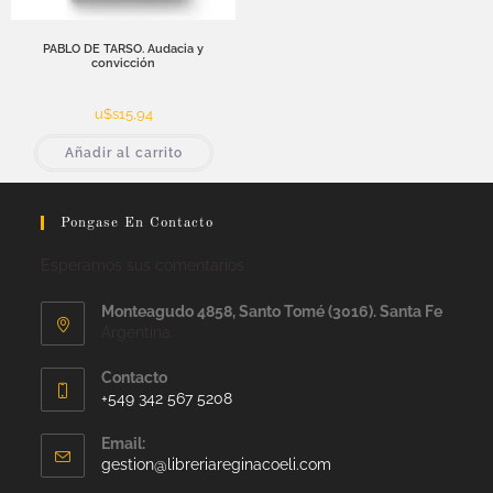
PABLO DE TARSO. Audacia y
convicción
u$s
15,94
Añadir al carrito
Pongase En Contacto
Esperamos sus comentarios
Monteagudo 4858, Santo Tomé (3016). Santa Fe
Argentina
Contacto
+549 342 567 5208
Email:
gestion@libreriareginacoeli.com