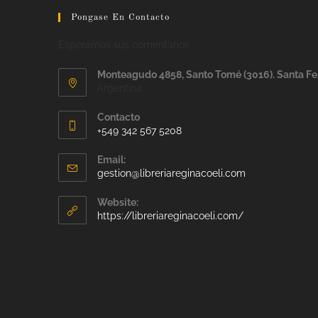
Pongase En Contacto
Esperamos sus comentarios
Monteagudo 4858, Santo Tomé (3016). Santa Fe
Argentina
Contacto
+549 342 567 5208
Email:
gestion@libreriareginacoeli.com
Website:
https://libreriareginacoeli.com/