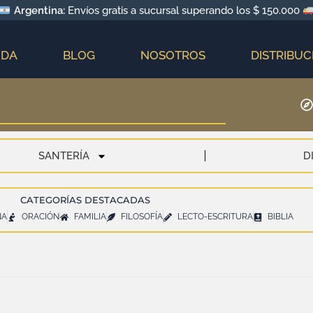
Argentina:
Envíos gratis a sucursal superando los $ 150.000
NDA
BLOG
NOSOTROS
DISTRIBUC
SANTERÍA
D
CATEGORÍAS DESTACADAS
NA
ORACIÓN
FAMILIA
FILOSOFÍA
LECTO-ESCRITURA
BIBLIA