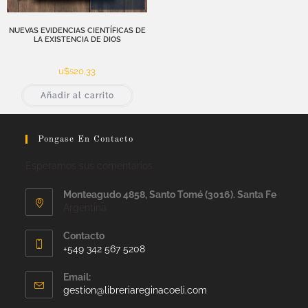
NUEVAS EVIDENCIAS CIENTÍFICAS DE
LA EXISTENCIA DE DIOS
u$s
20,33
Añadir al carrito
Pongase En Contacto
Esperamos sus comentarios
Monteagudo 4858, Santo Tomé (3016). Santa Fe
Argentina
Contacto
+549 342 567 5208
Email:
gestion@libreriareginacoeli.com