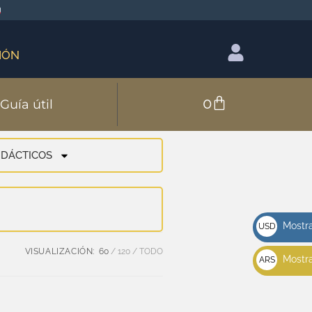
IÓN
0
Guía útil
IDÁCTICOS
Mostra
USD
u$s
VISUALIZACIÓN:
60
120
TODO
Mostra
ARS
$