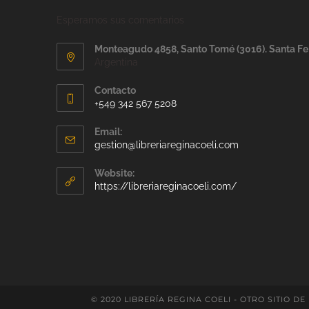
Esperamos sus comentarios
Monteagudo 4858, Santo Tomé (3016). Santa Fe
Argentina
Contacto
+549 342 567 5208
Email:
gestion@libreriareginacoeli.com
Website:
https://libreriareginacoeli.com/
© 2020 LIBRERÍA REGINA COELI - OTRO SITIO DE