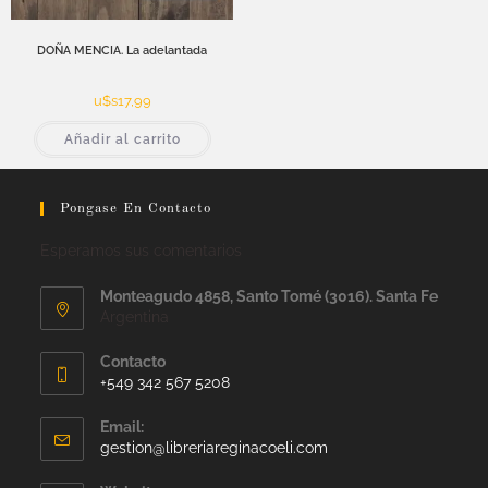
DOÑA MENCIA. La adelantada
u$s
17,99
Añadir al carrito
Pongase En Contacto
Esperamos sus comentarios
Monteagudo 4858, Santo Tomé (3016). Santa Fe
Argentina
Contacto
+549 342 567 5208
Email:
gestion@libreriareginacoeli.com