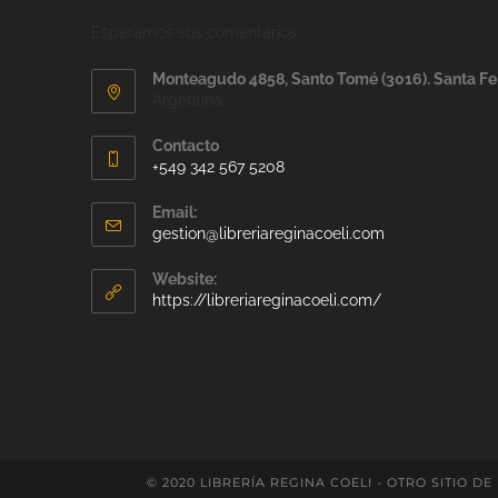
Esperamos sus comentarios
Monteagudo 4858, Santo Tomé (3016). Santa Fe
Argentina
Contacto
+549 342 567 5208
Email:
gestion@libreriareginacoeli.com
Website:
https://libreriareginacoeli.com/
© 2020 LIBRERÍA REGINA COELI - OTRO SITIO DE