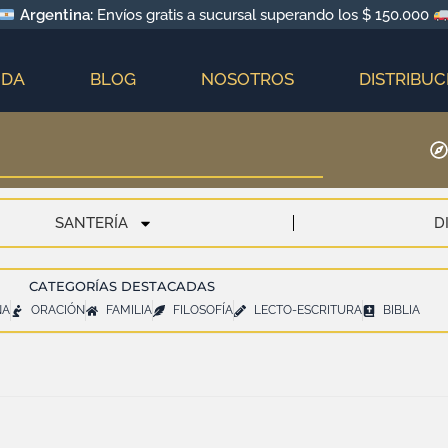
Argentina:
Envíos gratis a sucursal superando los $ 150.000
NDA
BLOG
NOSOTROS
DISTRIBUC
SANTERÍA
D
CATEGORÍAS DESTACADAS
NA
ORACIÓN
FAMILIA
FILOSOFÍA
LECTO-ESCRITURA
BIBLIA