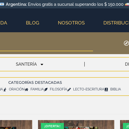
Argentina:
Envíos gratis a sucursal superando los $ 150.000
NDA
BLOG
NOSOTROS
DISTRIBUC
SANTERÍA
D
CATEGORÍAS DESTACADAS
NA
ORACIÓN
FAMILIA
FILOSOFÍA
LECTO-ESCRITURA
BIBLIA
AGOTADO
¡OFERTA!
A
¡