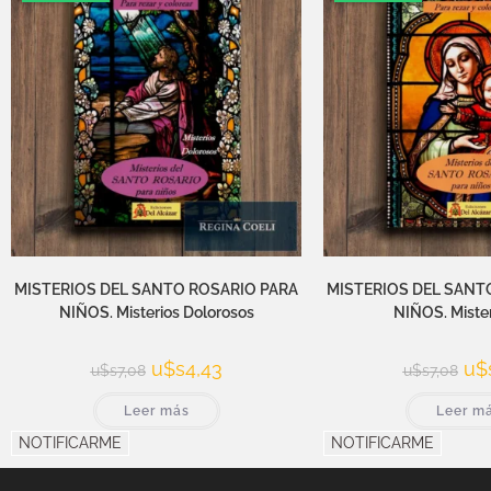
MISTERIOS DEL SANTO ROSARIO PARA
MISTERIOS DEL SANT
NIÑOS. Misterios Dolorosos
NIÑOS. Miste
u$s
4,43
u$
u$s
7,08
u$s
7,08
Leer más
Leer m
NOTIFICARME
NOTIFICARME