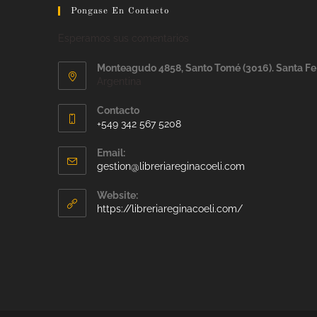
Pongase En Contacto
Esperamos sus comentarios
Monteagudo 4858, Santo Tomé (3016). Santa Fe
Argentina
Contacto
+549 342 567 5208
Email:
gestion@libreriareginacoeli.com
Website:
https://libreriareginacoeli.com/