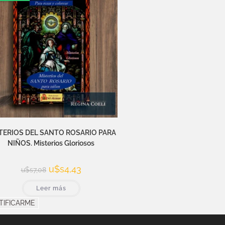
TERIOS DEL SANTO ROSARIO PARA
NIÑOS. Misterios Gloriosos
u$s
4,43
u$s
7,08
Leer más
TIFICARME