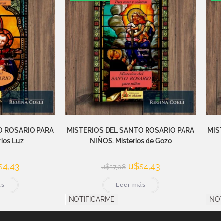
O ROSARIO PARA
MISTERIOS DEL SANTO ROSARIO PARA
MIS
rios Luz
NIÑOS. Misterios de Gozo
s
4,43
u$s
4,43
u$s
7,08
ás
Leer más
NOTIFICARME
NO