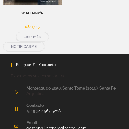
YO FUI MASÓN
u$s
17,45
Leer más
NOTIFICARME
Pongase En Contacto
Esperamos sus comentarios
Monteagudo 4858, Santo Tomé (3016). Santa Fe
Argentina
Contacto
+549 342 567 5208
Email:
gestion@libreriareginacoeli.com