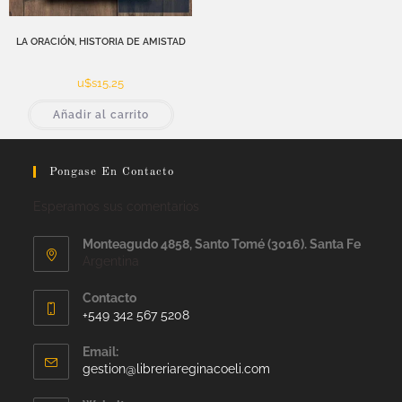
LA ORACIÓN, HISTORIA DE AMISTAD
u$s
15,25
Añadir al carrito
Pongase En Contacto
Esperamos sus comentarios
Monteagudo 4858, Santo Tomé (3016). Santa Fe
Argentina
Contacto
+549 342 567 5208
Email:
gestion@libreriareginacoeli.com