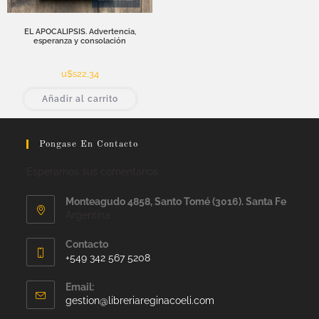
EL APOCALIPSIS. Advertencia,
esperanza y consolación
u$s
22,34
Añadir al carrito
Pongase En Contacto
Esperamos sus comentarios
Monteagudo 4858, Santo Tomé (3016). Santa Fe
Argentina
Contacto
+549 342 567 5208
Email:
gestion@libreriareginacoeli.com