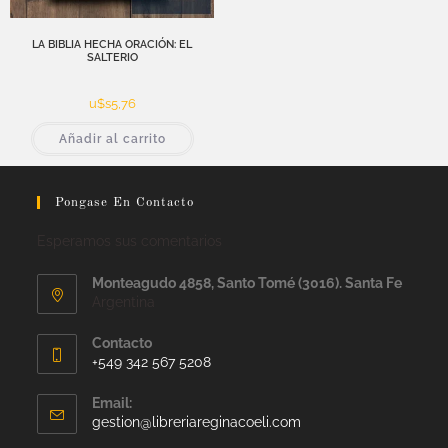
LA BIBLIA HECHA ORACIÓN: EL
SALTERIO
u$s
5,76
Añadir al carrito
Pongase En Contacto
Esperamos sus comentarios
Monteagudo 4858, Santo Tomé (3016). Santa Fe
Argentina
Contacto
+549 342 567 5208
Email:
gestion@libreriareginacoeli.com