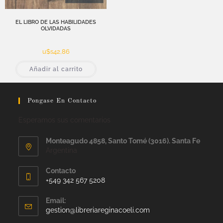
EL LIBRO DE LAS HABILIDADES
OLVIDADAS
u$s
42,86
Añadir al carrito
Pongase En Contacto
Esperamos sus comentarios
Monteagudo 4858, Santo Tomé (3016). Santa Fe
Argentina
Contacto
+549 342 567 5208
Email:
gestion@libreriareginacoeli.com