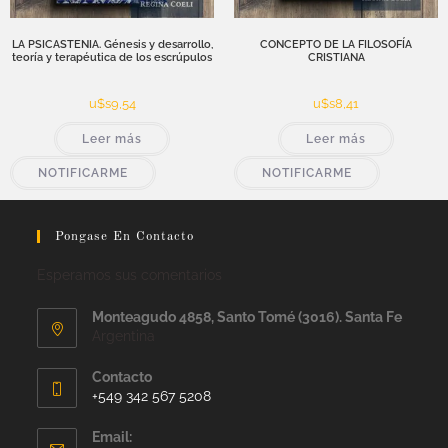
LA PSICASTENIA. Génesis y desarrollo,
CONCEPTO DE LA FILOSOFÍA
teoría y terapéutica de los escrúpulos
CRISTIANA
u$s
9,54
u$s
8,41
Leer más
Leer más
NOTIFICARME
NOTIFICARME
Pongase En Contacto
Esperamos sus comentarios
Monteagudo 4858, Santo Tomé (3016). Santa Fe
Argentina
Contacto
+549 342 567 5208
Email: