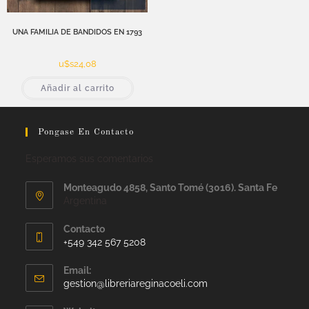
UNA FAMILIA DE BANDIDOS EN 1793
u$s
24,08
Añadir al carrito
Pongase En Contacto
Esperamos sus comentarios
Monteagudo 4858, Santo Tomé (3016). Santa Fe
Argentina
Contacto
+549 342 567 5208
Email:
gestion@libreriareginacoeli.com