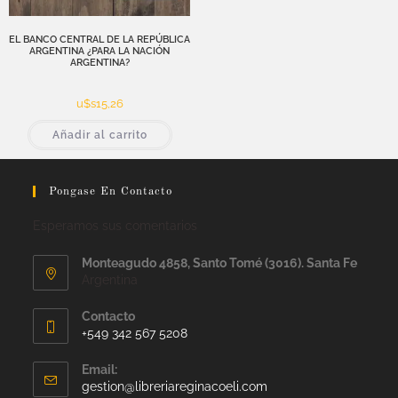
EL BANCO CENTRAL DE LA REPÚBLICA
ARGENTINA ¿PARA LA NACIÓN
ARGENTINA?
u$s
15,26
Añadir al carrito
Pongase En Contacto
Esperamos sus comentarios
Monteagudo 4858, Santo Tomé (3016). Santa Fe
Argentina
Contacto
+549 342 567 5208
Email:
gestion@libreriareginacoeli.com