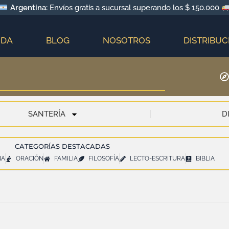
Argentina:
Envíos gratis a sucursal superando los $ 150.000
NDA
BLOG
NOSOTROS
DISTRIBUC
SANTERÍA
D
CATEGORÍAS DESTACADAS
NA
ORACIÓN
FAMILIA
FILOSOFÍA
LECTO-ESCRITURA
BIBLIA