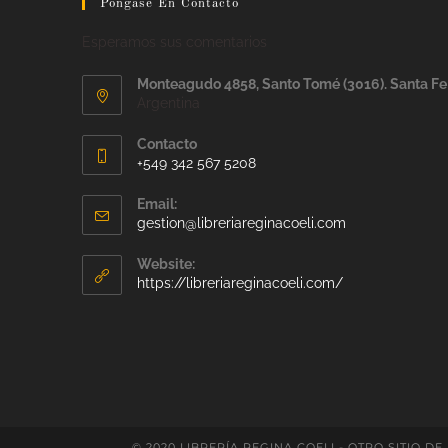
Pongase En Contacto
Esperamos sus comentarios
Monteagudo 4858, Santo Tomé (3016). Santa Fe
Argentina
Contacto
+549 342 567 5208
Email:
gestion@libreriareginacoeli.com
Website:
https://libreriareginacoeli.com/
© 2020 LIBRERÍA REGINA COELI - OTRO SITIO DE