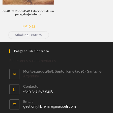
ORAR ES RECORDAR. Estaciones de un
peregrinaje interior
u$s
19,53
Añadir al carrito
Pongase En Contacto
Esperamos sus comentarios
Monteagudo 4858, Santo Tomé (3016). Santa Fe
Argentina
Contacto
+549 342 567 5208
Email:
gestion@libreriareginacoeli.com