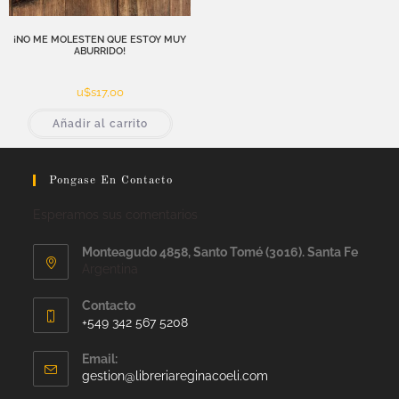
¡NO ME MOLESTEN QUE ESTOY MUY
ABURRIDO!
u$s
17,00
Añadir al carrito
Pongase En Contacto
Esperamos sus comentarios
Monteagudo 4858, Santo Tomé (3016). Santa Fe
Argentina
Contacto
+549 342 567 5208
Email:
gestion@libreriareginacoeli.com