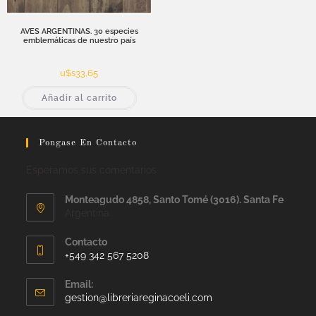
AVES ARGENTINAS. 30 especies
emblemáticas de nuestro país
u$s
33,65
Añadir al carrito
Pongase En Contacto
Esperamos sus comentarios
Monteagudo 4858, Santo Tomé (3016). Santa Fe
Argentina
Contacto
+549 342 567 5208
Email:
gestion@libreriareginacoeli.com