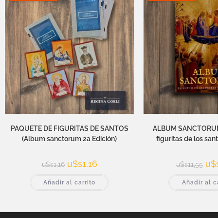
PAQUETE DE FIGURITAS DE SANTOS
ALBUM SANCTORUM.
(Album sanctorum 2a Edición)
figuritas de los san
u$s
1,16
u$
u$s
1,16
u$s
11,55
Añadir al carrito
Añadir al c