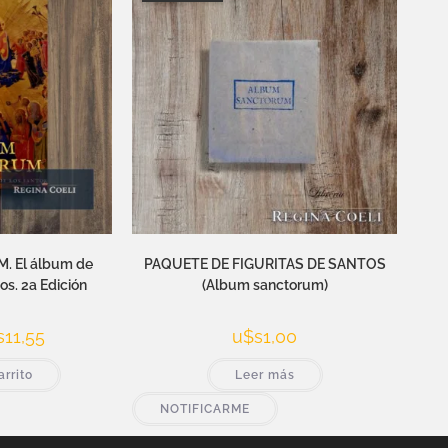
 El álbum de
PAQUETE DE FIGURITAS DE SANTOS
tos. 2a Edición
(Album sanctorum)
s
11,55
u$s
1,00
arrito
Leer más
NOTIFICARME