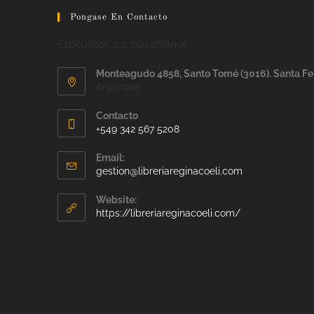
Pongase En Contacto
Esperamos sus comentarios
Monteagudo 4858, Santo Tomé (3016). Santa Fe
Argentina
Contacto
+549 342 567 5208
Email:
gestion@libreriareginacoeli.com
Website:
https://libreriareginacoeli.com/