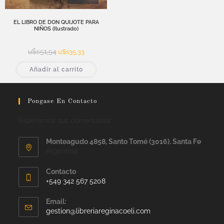
EL LIBRO DE DON QUIJOTE PARA
NIÑOS (Ilustrado)
u$s
51,54
u$s
35,33
Añadir al carrito
Pongase En Contacto
Esperamos sus comentarios
Monteagudo 4858, Santo Tomé (3016). Santa Fe
Argentina
Contacto
+549 342 567 5208
Email:
gestion@libreriareginacoeli.com