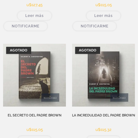
u$s
27,45
u$s
15,05
Leer más
Leer más
NOTIFICARME
NOTIFICARME
AGOTADO
AGOTADO
EL SECRETO DEL PADRE BROWN
LA INCREDULIDAD DEL PADRE BROWN
u$s
15,05
u$s
15,32