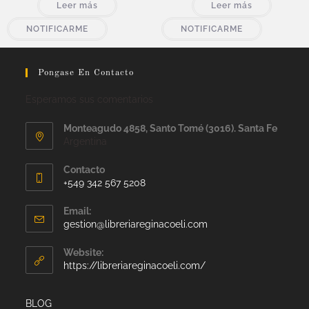
Leer más
Leer más
NOTIFICARME
NOTIFICARME
Pongase En Contacto
Esperamos sus comentarios
Monteagudo 4858, Santo Tomé (3016). Santa Fe
Argentina
Contacto
+549 342 567 5208
Email:
gestion@libreriareginacoeli.com
Website:
https://libreriareginacoeli.com/
BLOG