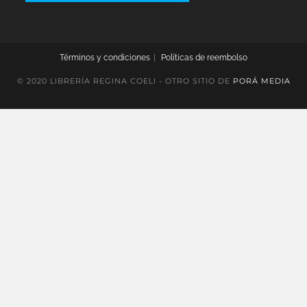
Términos y condiciones
Políticas de reembolso
© 2020 LIBRERÍA REGINA COELI - OTRO SITIO DE
PORÁ MEDIA