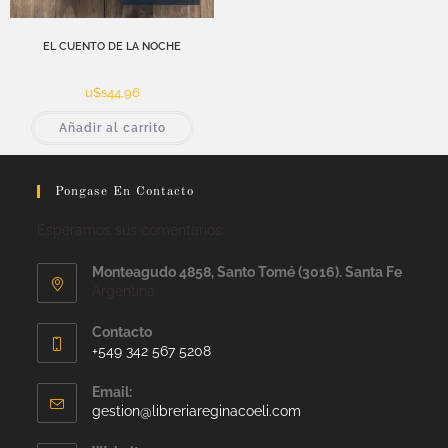
EL CUENTO DE LA NOCHE
u$s
44,96
Añadir al carrito
Pongase En Contacto
Esperamos sus comentarios
Monteagudo 4858, Santo Tomé (3016). Santa Fe
Argentina
Contacto
+549 342 567 5208
Email:
gestion@libreriareginacoeli.com