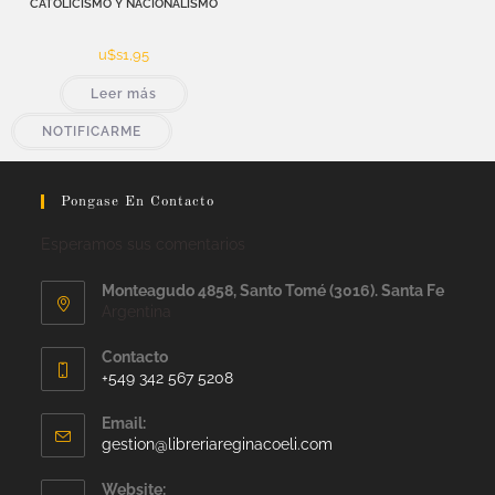
CATOLICISMO Y NACIONALISMO
u$s
1,95
Leer más
NOTIFICARME
Pongase En Contacto
Esperamos sus comentarios
Monteagudo 4858, Santo Tomé (3016). Santa Fe
Argentina
Contacto
+549 342 567 5208
Email:
gestion@libreriareginacoeli.com
Website: