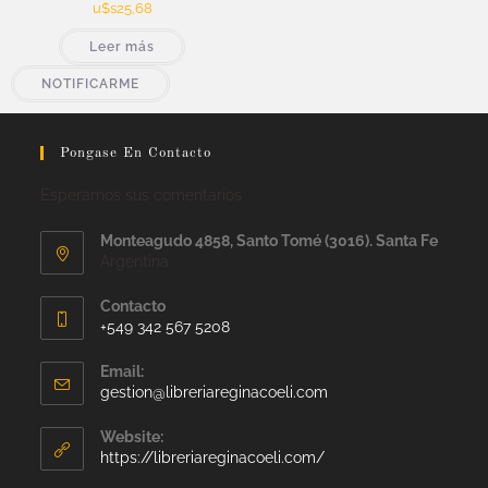
u$s
25,68
Leer más
NOTIFICARME
Pongase En Contacto
Esperamos sus comentarios
Monteagudo 4858, Santo Tomé (3016). Santa Fe
Argentina
Contacto
+549 342 567 5208
Email:
gestion@libreriareginacoeli.com
Website:
https://libreriareginacoeli.com/