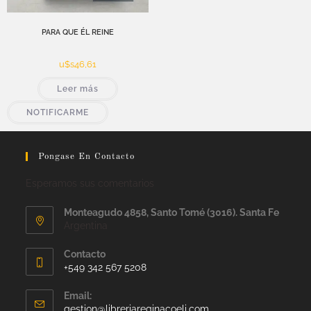
PARA QUE ÉL REINE
u$s
46,61
Leer más
NOTIFICARME
Pongase En Contacto
Esperamos sus comentarios
Monteagudo 4858, Santo Tomé (3016). Santa Fe
Argentina
Contacto
+549 342 567 5208
Email:
gestion@libreriareginacoeli.com