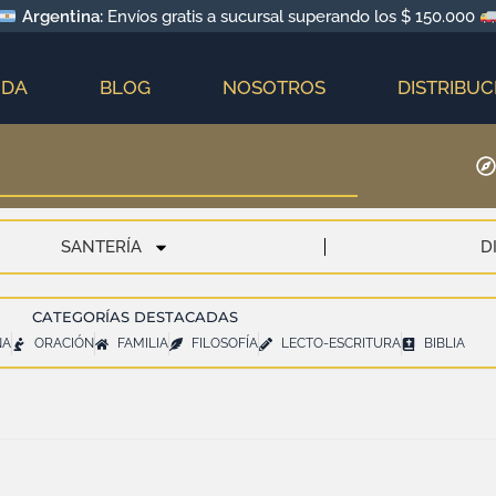
Argentina:
Envíos gratis a sucursal superando los $ 150.000
NDA
BLOG
NOSOTROS
DISTRIBUC
SANTERÍA
D
CATEGORÍAS DESTACADAS
NA
ORACIÓN
FAMILIA
FILOSOFÍA
LECTO-ESCRITURA
BIBLIA