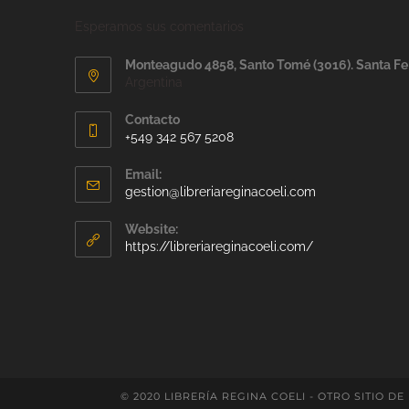
Esperamos sus comentarios
Monteagudo 4858, Santo Tomé (3016). Santa Fe
Argentina
Contacto
+549 342 567 5208
Email:
gestion@libreriareginacoeli.com
Website:
https://libreriareginacoeli.com/
© 2020 LIBRERÍA REGINA COELI - OTRO SITIO DE