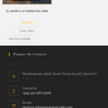
EL AMOR O LA FUERZA DEL SINO
u$s
36,77
Leer más
NOTIFICARME
Pongase En Contacto
Esperamos sus comentarios
Monteagudo 4858, Santo Tomé (3016). Santa Fe
Argentina
Contacto
+549 342 567 5208
Email:
gestion@libreriareginacoeli.com