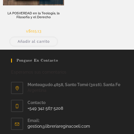
LA POSVERDAD en la Teología, la
Filosofía y el Derecho
u$s
15,13
Añadir al carrito
Pongase En Contacto
Esperamos sus comentarios
Monteagudo 4858, Santo Tomé (3016). Santa Fe
Argentina
Contacto
+549 342 567 5208
Email:
gestion@libreriareginacoeli.com