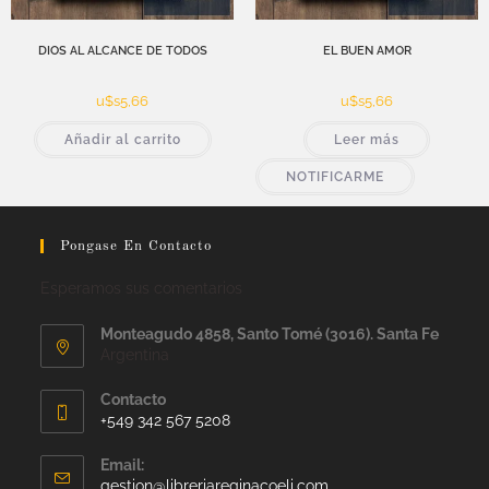
DIOS AL ALCANCE DE TODOS
EL BUEN AMOR
u$s
5,66
u$s
5,66
Añadir al carrito
Leer más
NOTIFICARME
Pongase En Contacto
Esperamos sus comentarios
Monteagudo 4858, Santo Tomé (3016). Santa Fe
Argentina
Contacto
+549 342 567 5208
Email:
gestion@libreriareginacoeli.com