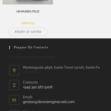
UN MUNDO FELIZ
u$s
10,63
Añadir al carrito
Pongase En Contacto
Esperamos sus comentarios
Monteagudo 4858, Santo Tomé (3016). Santa Fe
Argentina
Contacto
+549 342 567 5208
Email:
gestion@libreriareginacoeli.com