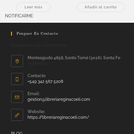
Leer más
Añadir al carrito
NOTIFICARME
Pongase En Contacto
Esperamos sus comentarios
Monteagudo 4858, Santo Tomé (3016). Santa Fe
Argentina
Contacto
+549 342 567 5208
Email:
gestion@libreriareginacoeli.com
Website:
https://libreriareginacoeli.com/
BLOG