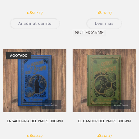
u$s
12,17
u$s
12,17
Añadir al carrito
Leer más
NOTIFICARME
AGOTADO
LA SABIDURÍA DEL PADRE BROWN
EL CANDOR DEL PADRE BROWN
u$s
12,17
u$s
12,17