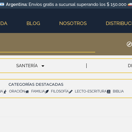
Argentina:
Envíos gratis a sucursal superando los $ 150.000
NDA
BLOG
NOSOTROS
DISTRIBUC
SANTERÍA
D
CATEGORÍAS DESTACADAS
NA
ORACIÓN
FAMILIA
FILOSOFÍA
LECTO-ESCRITURA
BIBLIA