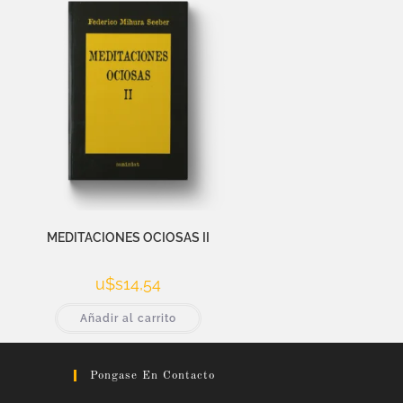
MEDITACIONES OCIOSAS II
u$s
14,54
Añadir al carrito
Pongase En Contacto