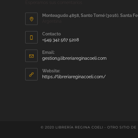
Esperamos sus comentarios
Monteagudo 4858, Santo Tomé (3016). Santa Fe
Argentina
Contacto
+549 342 567 5208
Email:
gestion@libreriareginacoeli.com
Website:
https://libreriareginacoeli.com/
© 2020 LIBRERÍA REGINA COELI - OTRO SITIO DE