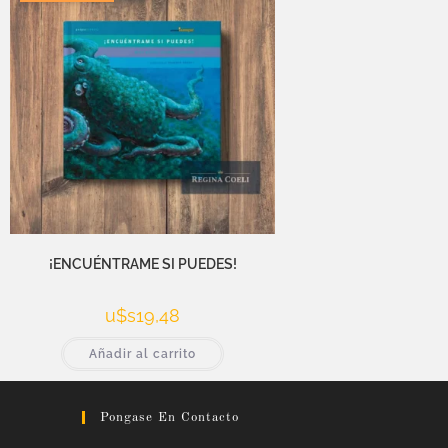
¡ENCUÉNTRAME SI PUEDES!
u$s
19,48
Añadir al carrito
Pongase En Contacto