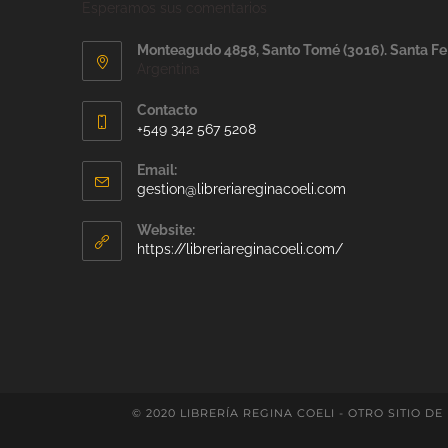
Esperamos sus comentarios
Monteagudo 4858, Santo Tomé (3016). Santa Fe
Argentina
Contacto
+549 342 567 5208
Email:
gestion@libreriareginacoeli.com
Website:
https://libreriareginacoeli.com/
© 2020 LIBRERÍA REGINA COELI - OTRO SITIO DE