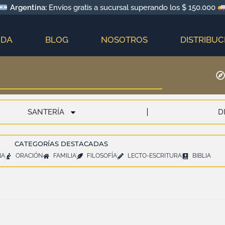
Argentina:
Envíos gratis a sucursal superando los $ 150.000
NDA
BLOG
NOSOTROS
DISTRIBUC
SANTERÍA
D
CATEGORÍAS DESTACADAS
NA
ORACIÓN
FAMILIA
FILOSOFÍA
LECTO-ESCRITURA
BIBLIA