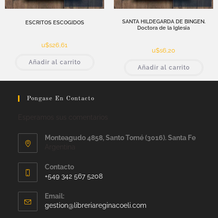
SANTA HILDEGARDA DE BINGEN.
ESCRITOS ESCOGIDOS
Doctora de la Iglesia
u$s
26,61
u$s
6,20
Añadir al carrito
Añadir al carrito
Pongase En Contacto
Esperamos sus comentarios
Monteagudo 4858, Santo Tomé (3016). Santa Fe
Argentina
Contacto
+549 342 567 5208
Email:
gestion@libreriareginacoeli.com