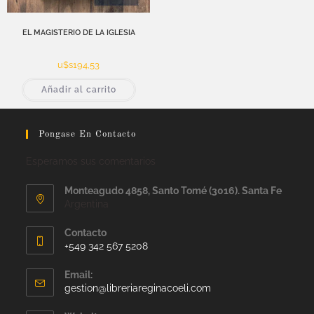
EL MAGISTERIO DE LA IGLESIA
u$s
194,53
Añadir al carrito
Pongase En Contacto
Esperamos sus comentarios
Monteagudo 4858, Santo Tomé (3016). Santa Fe
Argentina
Contacto
+549 342 567 5208
Email:
gestion@libreriareginacoeli.com