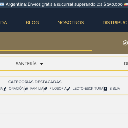
Argentina:
Envíos gratis a sucursal superando los $ 150.000
NDA
BLOG
NOSOTROS
DISTRIBUC
SANTERÍA
D
CATEGORÍAS DESTACADAS
NA
ORACIÓN
FAMILIA
FILOSOFÍA
LECTO-ESCRITURA
BIBLIA