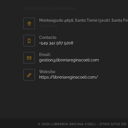
Esperamos sus comentarios
Monteagudo 4858, Santo Tomé (3016). Santa Fe
Argentina
Contacto
+549 342 567 5208
Email:
gestion@libreriareginacoeli.com
Website:
https://libreriareginacoeli.com/
© 2020 LIBRERÍA REGINA COELI - OTRO SITIO DE