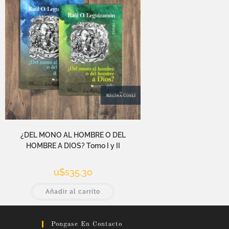
¿DEL MONO AL HOMBRE O DEL
HOMBRE A DIOS? Tomo I y II
u$s
35,30
Añadir al carrito
Pongase En Contacto