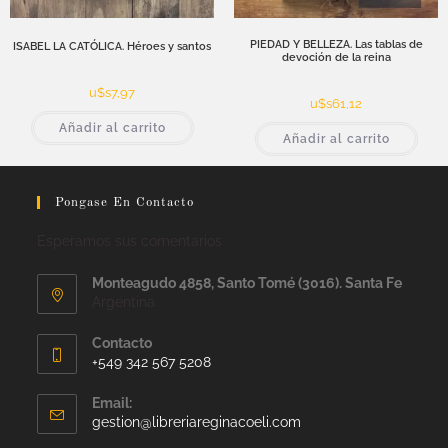
PIEDAD Y BELLEZA. Las tablas de
ISABEL LA CATÓLICA. Héroes y santos
devoción de la reina
u$s
7,97
u$s
61,12
Añadir al carrito
Añadir al carrito
Pongase En Contacto
Esperamos sus comentarios
Monteagudo 4858, Santo Tomé (3016). Santa Fe
Argentina
Contacto
+549 342 567 5208
Email:
gestion@libreriareginacoeli.com