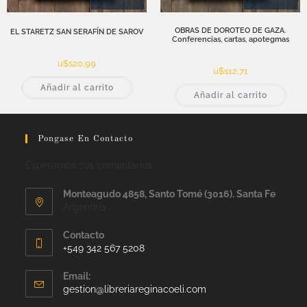
OBRAS DE DOROTEO DE GAZA.
EL STARETZ SAN SERAFÍN DE SAROV
Conferencias, cartas, apotegmas
u$s
20,99
u$s
12,71
Añadir al carrito
Añadir al carrito
Pongase En Contacto
Esperamos sus comentarios
Monteagudo 4858, Santo Tomé (3016). Santa Fe
Argentina
Contacto
+549 342 567 5208
Email:
gestion@libreriareginacoeli.com