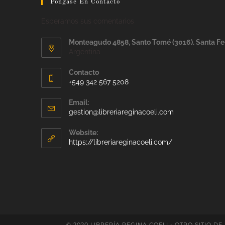
Pongase En Contacto
Esperamos sus comentarios
Monteagudo 4858, Santo Tomé (3016). Santa Fe
Argentina
Contacto
+549 342 567 5208
Email:
gestion@libreriareginacoeli.com
Website:
https://libreriareginacoeli.com/
© 2020 LIBRERÍA REGINA COELI - OTRO SITIO DE