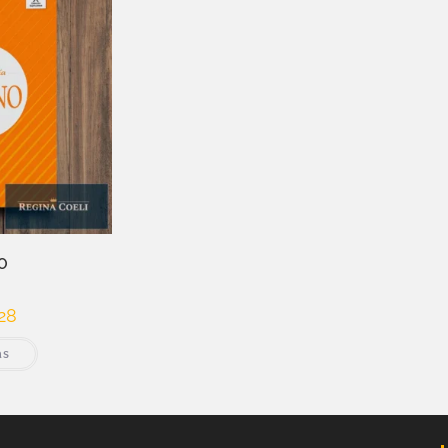
O
28
ás