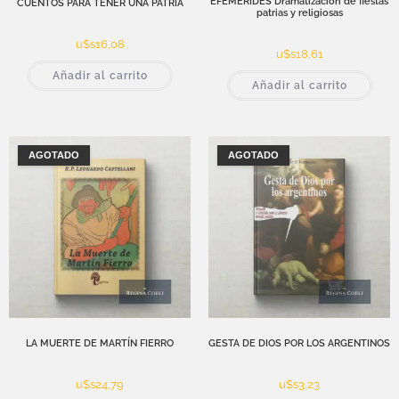
EFEMÉRIDES Dramatización de fiestas
CUENTOS PARA TENER UNA PATRIA
patrias y religiosas
u$s
16,08
u$s
18,61
Añadir al carrito
Añadir al carrito
AGOTADO
AGOTADO
LA MUERTE DE MARTÍN FIERRO
GESTA DE DIOS POR LOS ARGENTINOS
u$s
24,79
u$s
3,23