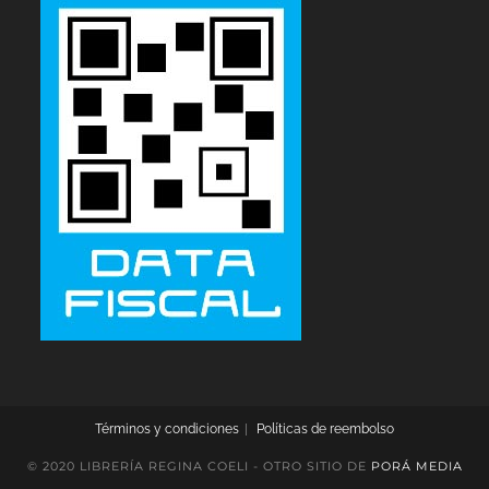
Términos y condiciones
Políticas de reembolso
© 2020 LIBRERÍA REGINA COELI - OTRO SITIO DE
PORÁ MEDIA