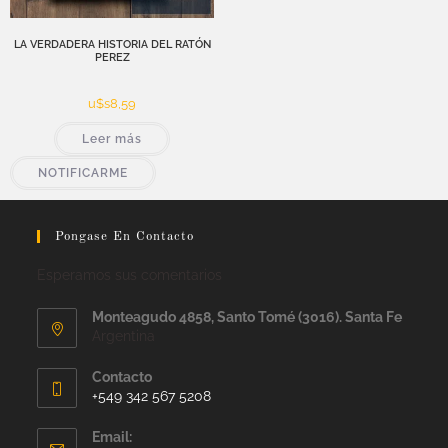
LA VERDADERA HISTORIA DEL RATÓN
PEREZ
u$s
8,59
Leer más
NOTIFICARME
Pongase En Contacto
Esperamos sus comentarios
Monteagudo 4858, Santo Tomé (3016). Santa Fe
Argentina
Contacto
+549 342 567 5208
Email: