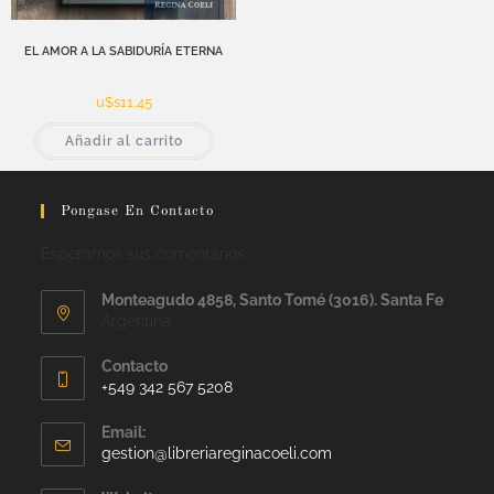
EL AMOR A LA SABIDURÍA ETERNA
u$s
11,45
Añadir al carrito
Pongase En Contacto
Esperamos sus comentarios
Monteagudo 4858, Santo Tomé (3016). Santa Fe
Argentina
Contacto
+549 342 567 5208
Email:
gestion@libreriareginacoeli.com